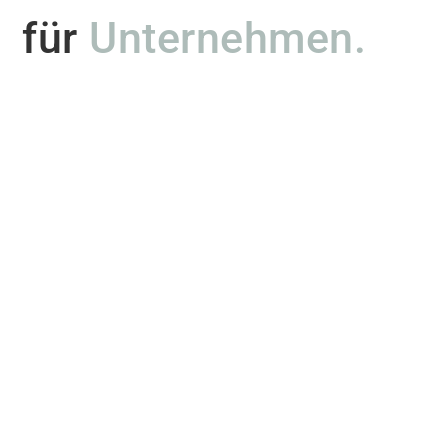
für
U
n
t
e
r
n
e
h
m
e
n
.